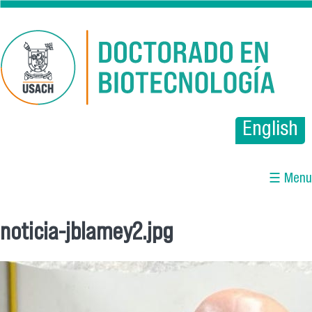
Pasar al contenido principal
English
☰ Menu
noticia-jblamey2.jpg
Se encuentra usted aquí