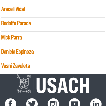
Araceli Vidal
Rodolfo Parada
Mick Parra
Daniela Espinoza
Vasni Zavaleta